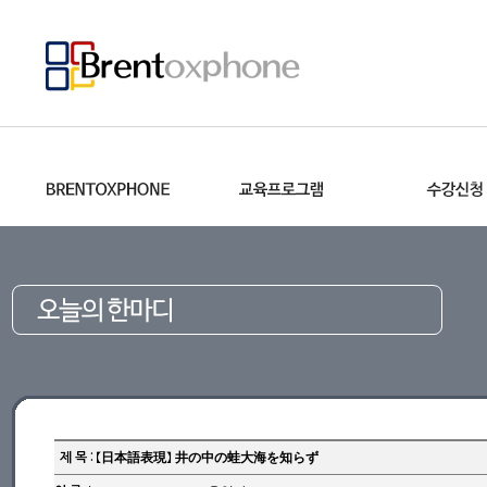
제 목 : 【日本語表現】 井の中の蛙大海を知らず