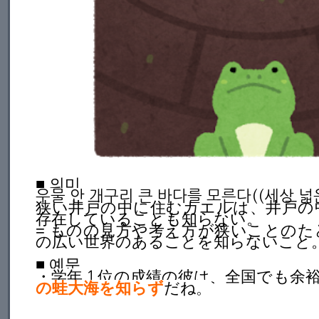
■ 의미
우물
안
개구리
큰
바다를
모른다((세상
넓
狭い井戸の中に住むカエルは、井戸の
存在していることも知らない。
= ものの見方や考え方が狭いことの
の広い世界のあることを知らないこと
■ 예문
・学年１位の成績の彼は、全国でも余
の蛙大海を知らず
だね。