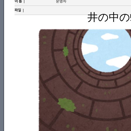
|
운영자
이 름
|
파일
井の中の